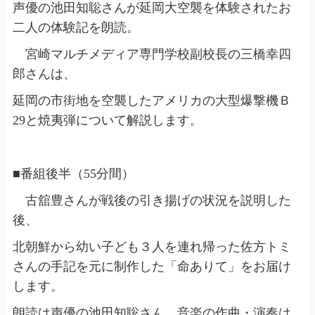
声優の池田知聡さんが延岡大空襲を体験されたお
二人の体験記を朗読。
宮崎マルチメディア専門学校副校長の三橋幸四
郎さんは、
延岡の市街地を空襲したアメリカの大型爆撃機Ｂ
29と焼夷弾について解説します。
■番組後半（55分間）
古舘豊さんが戦後の引き揚げの状況を説明した
後、
北朝鮮から幼い子ども３人を連れ帰った佐方トミ
さんの手記を元に制作した「命ありて」をお届け
します。
朗読は声優の池田知聡さん、音楽の作曲・演奏は