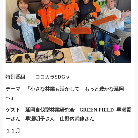
特別番組 ココカラSDGｓ
テーマ 「小さな林業も活かして もっと豊かな延岡
へ」
ゲスト 延岡自伐型林業研究会 GREEN FIELD 早瀬賢
一さん 早瀬明子さん 山野内武修さん
１１月