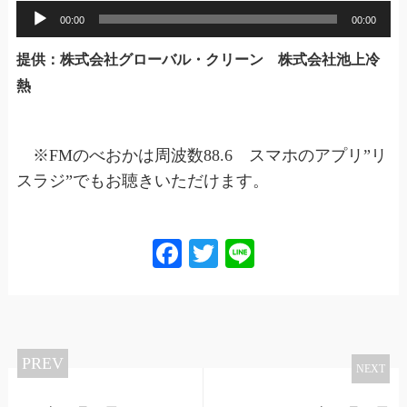
音
00:00
00:00
声
提供：株式会社グローバル・クリーン 株式会社池上冷
プ
熱
レ
ー
ヤ
※FMのべおかは周波数88.6 スマホのアプリ”リ
ー
スラジ”でもお聴きいただけます。
Facebook
Twitter
Line
PREV
NEXT