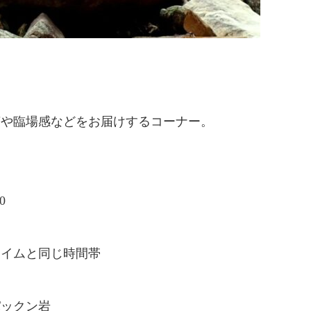
声や臨場感などをお届けするコーナー。
8：10
と同じ時間帯
パックン岩