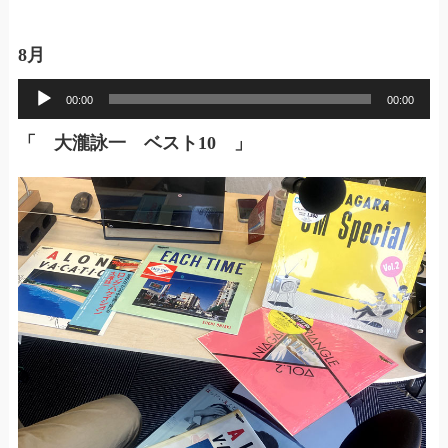
8月
音
00:00
00:00
声
「 大瀧詠一 ベスト10
」
プ
レ
ー
ヤ
ー