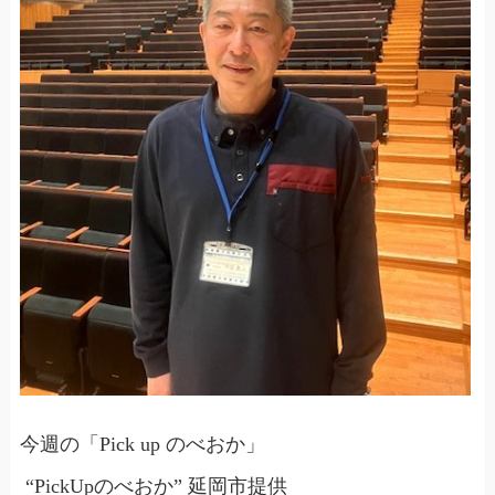
今週の「Pick up のべおか」
“PickUpのべおか” 延岡市提供