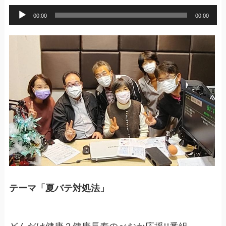
音
00:00
00:00
声
プ
レ
ー
ヤ
ー
テーマ「夏バテ対処法」