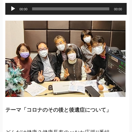
音
00:00
00:00
声
プ
レ
ー
ヤ
ー
テーマ「コロナのその後と後遺症について」